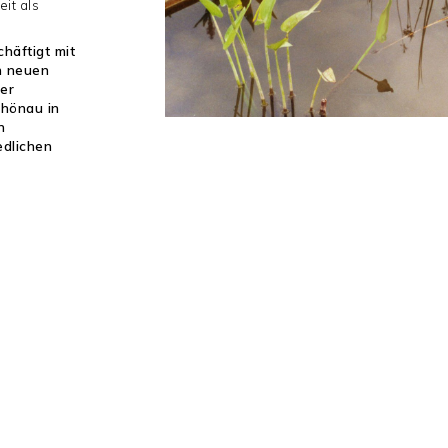
it als
chäftigt mit
n neuen
der
chönau in
n
edlichen