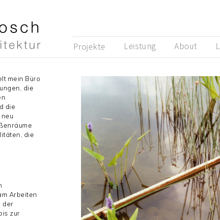
Leistung
About
L
Projekte
elt mein Büro
ungen, die
en
d die
r neu
Außenräume
itäten, die
n
am Arbeiten
i der
bis zur